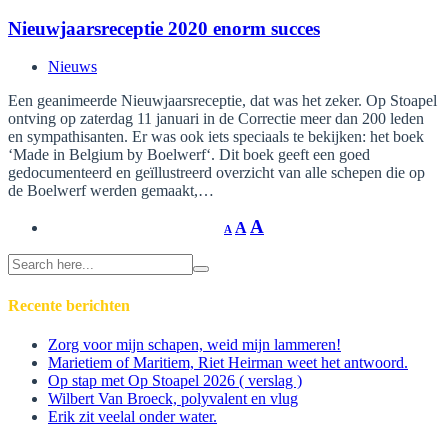
Nieuwjaarsreceptie 2020 enorm succes
Nieuws
Een geanimeerde Nieuwjaarsreceptie, dat was het zeker. Op Stoapel
ontving op zaterdag 11 januari in de Correctie meer dan 200 leden
en sympathisanten. Er was ook iets speciaals te bekijken: het boek
‘Made in Belgium by Boelwerf‘. Dit boek geeft een goed
gedocumenteerd en geïllustreerd overzicht van alle schepen die op
de Boelwerf werden gemaakt,…
A
A
A
Search
for:
Recente berichten
Zorg voor mijn schapen, weid mijn lammeren!
Marietiem of Maritiem, Riet Heirman weet het antwoord.
Op stap met Op Stoapel 2026 ( verslag )
Wilbert Van Broeck, polyvalent en vlug
Erik zit veelal onder water.