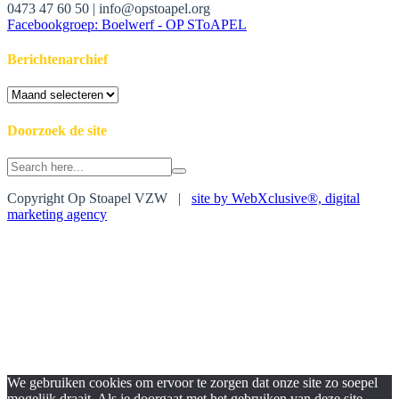
0473 47 60 50 | info@opstoapel.org
Facebookgroep: Boelwerf - OP SToAPEL
Berichtenarchief
Berichtenarchief
Doorzoek de site
Search
for:
Copyright Op Stoapel VZW |
site by WebXclusive®, digital
marketing agency
We gebruiken cookies om ervoor te zorgen dat onze site zo soepel
mogelijk draait. Als je doorgaat met het gebruiken van deze site,