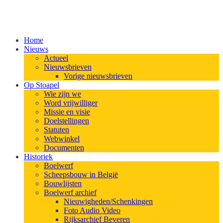
Home
Nieuws
Actueel
Nieuwsbrieven
Vorige nieuwsbrieven
Op Stoapel
Wie zijn we
Word vrijwilliger
Missie en visie
Doelstellingen
Statuten
Webwinkel
Documenten
Historiek
Boelwerf
Scheepsbouw in België
Bouwlijsten
Boelwerf archief
Nieuwigheden/Schenkingen
Foto Audio Video
Rijksarchief Beveren