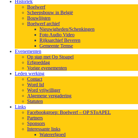
Historiek
Boelwerf
Scheepsbouw in België
Bouwlijsten
Boelwerf archief
Nieuwigheden/Schenkingen
Foto Audio Video
Rijksarchief Beveren
Gemeente Temse
Evenementen
Op stap met Op Stoapel
Erfgoeddag
Vorige evenementen
Leden werking
Contact
Word lid
Word vrijwilliger
Algemene vergadering
Statuten
Links
Facebookgroep: Boelwerf – OP SToAPEL
Partners
Sponsors
Interessante links
Watererfgoed