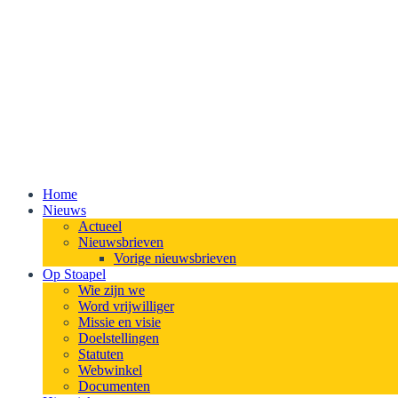
Home
Nieuws
Actueel
Nieuwsbrieven
Vorige nieuwsbrieven
Op Stoapel
Wie zijn we
Word vrijwilliger
Missie en visie
Doelstellingen
Statuten
Webwinkel
Documenten