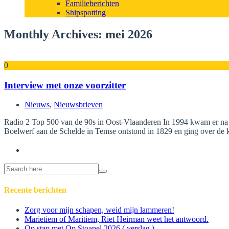
Familieberichten
Shipspotting
Monthly Archives: mei 2026
0
Interview met onze voorzitter
Nieuws
,
Nieuwsbrieven
Radio 2 Top 500 van de 90s in Oost-Vlaanderen In 1994 kwam er na 1
Boelwerf aan de Schelde in Temse ontstond in 1829 en ging over de
Search
for:
Recente berichten
Zorg voor mijn schapen, weid mijn lammeren!
Marietiem of Maritiem, Riet Heirman weet het antwoord.
Op stap met Op Stoapel 2026 ( verslag )