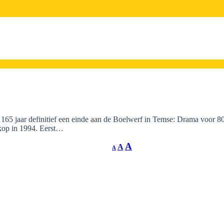
65 jaar definitief een einde aan de Boelwerf in Temse: Drama voor 8
 kop in 1994. Eerst…
A
A
A