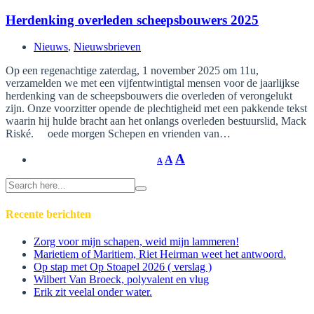
Herdenking overleden scheepsbouwers 2025
Nieuws
,
Nieuwsbrieven
Op een regenachtige zaterdag, 1 november 2025 om 11u,
verzamelden we met een vijfentwintigtal mensen voor de jaarlijkse
herdenking van de scheepsbouwers die overleden of verongelukt
zijn. Onze voorzitter opende de plechtigheid met een pakkende tekst
waarin hij hulde bracht aan het onlangs overleden bestuurslid, Mack
Riské. oede morgen Schepen en vrienden van…
A
A
A
Search
for:
Recente berichten
Zorg voor mijn schapen, weid mijn lammeren!
Marietiem of Maritiem, Riet Heirman weet het antwoord.
Op stap met Op Stoapel 2026 ( verslag )
Wilbert Van Broeck, polyvalent en vlug
Erik zit veelal onder water.