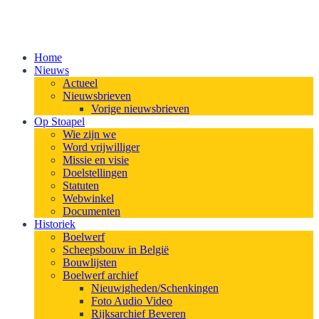
Home
Nieuws
Actueel
Nieuwsbrieven
Vorige nieuwsbrieven
Op Stoapel
Wie zijn we
Word vrijwilliger
Missie en visie
Doelstellingen
Statuten
Webwinkel
Documenten
Historiek
Boelwerf
Scheepsbouw in België
Bouwlijsten
Boelwerf archief
Nieuwigheden/Schenkingen
Foto Audio Video
Rijksarchief Beveren