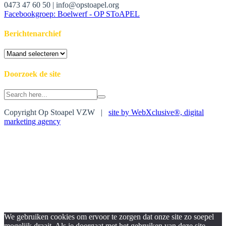
0473 47 60 50 | info@opstoapel.org
Facebookgroep: Boelwerf - OP SToAPEL
Berichtenarchief
Berichtenarchief
Doorzoek de site
Search
for:
Copyright Op Stoapel VZW |
site by WebXclusive®, digital
marketing agency
We gebruiken cookies om ervoor te zorgen dat onze site zo soepel
mogelijk draait. Als je doorgaat met het gebruiken van deze site,