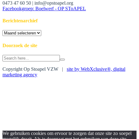
0473 47 60 50 | info@opstoapel.org
Facebookgroep: Boelwerf - OP SToAPEL
Berichtenarchief
Berichtenarchief
Doorzoek de site
Search
for:
Copyright Op Stoapel VZW |
site by WebXclusive®, digital
marketing agency
We gebruiken cookies om ervoor te zorgen dat onze site zo soepel
mogelijk draait. Als je doorgaat met het gebruiken van deze site,