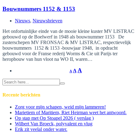
Bouwnummers 1152 & 1153
Nieuws
,
Nieuwsbrieven
Het onfortuinlijke einde van de mooie kleine kuster MV LISTRAC
gebouwd op de Boelwerf in 1948 als bouwnummer 1153 De
zusterschepen MV FRONSAC & MV LISTRAC, respectievelijk
bouwnummers 1152 & 1153 -bouwjaar 1948, in opdracht
gebouwd voor de Franse rederij Worms & Cie uit Parijs ter
heropbouw van hun vloot na WO II, waren…
A
A
A
Search
for:
Recente berichten
Zorg voor mijn schapen, weid mijn lammeren!
Marietiem of Maritiem, Riet Heirman weet het antwoord.
Op stap met Op Stoapel 2026 ( verslag )
Wilbert Van Broeck, polyvalent en vlug
Erik zit veelal onder water.