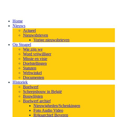
Home
Nieuws
Actueel
Nieuwsbrieven
Vorige nieuwsbrieven
Op Stoapel
Wie zijn we
Word vrijwilliger
Missie en visie
Doelstellingen
Statuten
Webwinkel
Documenten
Historiek
Boelwerf
Scheepsbouw in België
Bouwlijsten
Boelwerf archief
Nieuwigheden/Schenkingen
Foto Audio Video
Rijksarchief Beveren