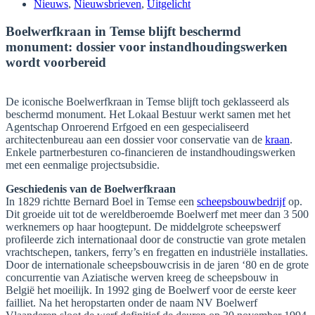
Nieuws
,
Nieuwsbrieven
,
Uitgelicht
Boelwerfkraan in Temse blijft beschermd
monument: dossier voor instandhoudingswerken
wordt voorbereid
De iconische Boelwerfkraan in Temse blijft toch geklasseerd als
beschermd monument. Het Lokaal Bestuur werkt samen met het
Agentschap Onroerend Erfgoed en een gespecialiseerd
architectenbureau aan een dossier voor conservatie van de
kraan
.
Enkele partnerbesturen co-financieren de instandhoudingswerken
met een eenmalige projectsubsidie.
Geschiedenis van de Boelwerfkraan
In 1829 richtte Bernard Boel in Temse een
scheepsbouwbedrijf
op.
Dit groeide uit tot de wereldberoemde Boelwerf met meer dan 3 500
werknemers op haar hoogtepunt. De middelgrote scheepswerf
profileerde zich internationaal door de constructie van grote metalen
vrachtschepen, tankers, ferry’s en fregatten en industriële installaties.
Door de internationale scheepsbouwcrisis in de jaren ‘80 en de grote
concurrentie van Aziatische werven kreeg de scheepsbouw in
België het moeilijk. In 1992 ging de Boelwerf voor de eerste keer
failliet. Na het heropstarten onder de naam NV Boelwerf