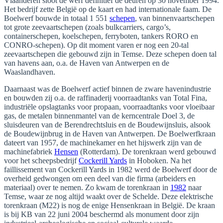
Vlaanderen sloot de werf definitief de deuren op 30 november 1994.
Het bedrijf zette België op de kaart en had internationale faam. De
Boelwerf bouwde in totaal 1 551
schepen
, van binnenvaartschepen
tot grote zeevaartschepen (zoals bulkcarriers, cargo’s,
containerschepen, koelschepen, ferryboten, tankers RORO en
CONRO-schepen). Op dit moment varen er nog een 20-tal
zeevaartschepen die gebouwd zijn in Temse. Deze schepen doen tal
van havens aan, o.a. de Haven van Antwerpen en de
Waaslandhaven.
Daarnaast was de Boelwerf actief binnen de zware havenindustrie
en bouwden zij o.a. de raffinaderij voorraadtanks van Total Fina,
industriële opslagtanks voor propaan, voorraadtanks voor vloeibaar
gas, de metalen binnenmantel van de kerncentrale Doel 3, de
sluisdeuren van de Berendrechtsluis en de Boudewijnsluis, alsook
de Boudewijnbrug in de Haven van Antwerpen. De Boelwerfkraan
dateert van 1957, de machinekamer en het hijswerk zijn van de
machinefabriek
Hensen
(Rotterdam). De torenkraan werd gebouwd
voor het scheepsbedrijf
Cockerill Yards
in Hoboken. Na het
faillissement van Cockerill Yards in 1982 werd de Boelwerf door de
overheid gedwongen om een deel van die firma (arbeiders en
materiaal) over te nemen. Zo kwam de torenkraan in
1982
naar
Temse, waar ze nog altijd waakt over de Schelde. Deze elektrische
torenkraan (M22) is nog de enige Hensenkraan in België. De kraan
is bij KB van 22 juni 2004 beschermd als monument door zijn