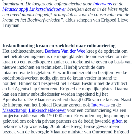
torenkraan. De toegezegde cofinanciering door
Interwaas
en de
Maatschappij Linkerscheldeoever
bewijzen dat er in de Wase regio
een breed maatschappelijk draagvlak is voor de conservatie van de
kraan en het Boelwerfverleden”
, aldus schepen van Erfgoed Lieve
Truyman.
Instandhouding kraan en zoektocht naar cofinanciering
Het architectenbureau
Barbara Van der Wee
kreeg de opdracht om
met betrokken ingenieurs de mogelijkheden te onderzoeken om de
kraan op een goedkopere manier een toekomst te geven op basis van
nieuwe inzichten en technieken. Hierbij wordt de dure
totaalrenovatie losgelaten. Er wordt onderzocht en becijferd welke
onderhoudswerken nodig zijn om de kraan verder in stand te
houden. Binnenkort bespreekt het Lokaal Bestuur met de architect
en het Agentschap Onroerend Erfgoed de mogelijke pistes. Daarna
kan een nieuw subsidiedossier worden ingediend bij het
Agentschap. De Vlaamse overheid draagt 60% van de kosten. Naast
de inbreng van het Lokaal Bestuur zorgen ook
Interwaas
en de
Maatschappij Linkerscheldeoever
voor een cofinanciering via een
projectsubsidie van elk 150.000 euro. Er worden nog inspanningen
geleverd om ook via private partners en de bedrijfswereld
giften
te
bekomen. Op woensdag 26 oktober kreeg Temse gewaardeerd
bezoek van de bevoegde Vlaamse minister van Onroerend Erfgoed