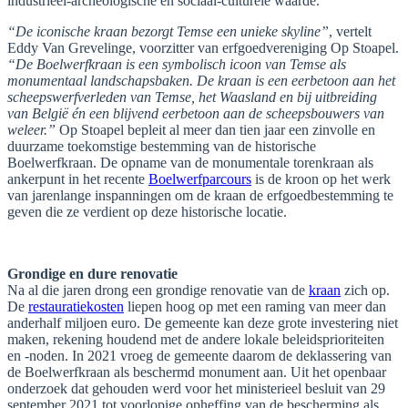
industrieel-archeologische en sociaal-culturele waarde.
“De iconische kraan bezorgt Temse een unieke skyline”
, vertelt
Eddy Van Grevelinge, voorzitter van erfgoedvereniging Op Stoapel.
“De Boelwerfkraan is een symbolisch icoon van Temse als
monumentaal landschapsbaken. De kraan is een eerbetoon aan het
scheepswerfverleden van Temse, het Waasland en bij uitbreiding
van België én een blijvend eerbetoon aan de scheepsbouwers van
weleer.”
Op Stoapel bepleit al meer dan tien jaar een zinvolle en
duurzame toekomstige bestemming van de historische
Boelwerfkraan. De opname van de monumentale torenkraan als
ankerpunt in het recente
Boelwerfparcours
is de kroon op het werk
van jarenlange inspanningen om de kraan de erfgoedbestemming te
geven die ze verdient op deze historische locatie.
Grondige en dure renovatie
Na al die jaren drong een grondige renovatie van de
kraan
zich op.
De
restauratiekosten
liepen hoog op met een raming van meer dan
anderhalf miljoen euro. De gemeente kan deze grote investering niet
maken, rekening houdend met de andere lokale beleidsprioriteiten
en -noden. In 2021 vroeg de gemeente daarom de deklassering van
de Boelwerfkraan als beschermd monument aan. Uit het openbaar
onderzoek dat gehouden werd voor het ministerieel besluit van 29
september 2021 tot voorlopige opheffing van de bescherming als