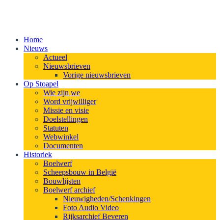
Home
Nieuws
Actueel
Nieuwsbrieven
Vorige nieuwsbrieven
Op Stoapel
Wie zijn we
Word vrijwilliger
Missie en visie
Doelstellingen
Statuten
Webwinkel
Documenten
Historiek
Boelwerf
Scheepsbouw in België
Bouwlijsten
Boelwerf archief
Nieuwigheden/Schenkingen
Foto Audio Video
Rijksarchief Beveren