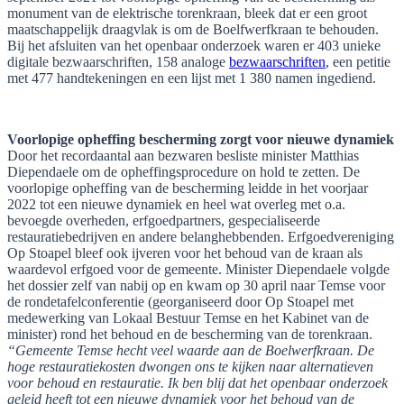
monument van de elektrische torenkraan, bleek dat er een groot
maatschappelijk draagvlak is om de Boelfwerfkraan te behouden.
Bij het afsluiten van het openbaar onderzoek waren er 403 unieke
digitale bezwaarschriften, 158 analoge
bezwaarschriften
, een petitie
met 477 handtekeningen en een lijst met 1 380 namen ingediend.
Voorlopige opheffing bescherming zorgt voor nieuwe dynamiek
Door het recordaantal aan bezwaren besliste minister Matthias
Diependaele om de opheffingsprocedure on hold te zetten. De
voorlopige opheffing van de bescherming leidde in het voorjaar
2022 tot een nieuwe dynamiek en heel wat overleg met o.a.
bevoegde overheden, erfgoedpartners, gespecialiseerde
restauratiebedrijven en andere belanghebbenden. Erfgoedvereniging
Op Stoapel bleef ook ijveren voor het behoud van de kraan als
waardevol erfgoed voor de gemeente. Minister Diependaele volgde
het dossier zelf van nabij op en kwam op 30 april naar Temse voor
de rondetafelconferentie (georganiseerd door Op Stoapel met
medewerking van Lokaal Bestuur Temse en het Kabinet van de
minister) rond het behoud en de bescherming van de torenkraan.
“Gemeente Temse hecht veel waarde aan de Boelwerfkraan. De
hoge restauratiekosten dwongen ons te kijken naar alternatieven
voor behoud en restauratie. Ik ben blij dat het openbaar onderzoek
geleid heeft tot een nieuwe dynamiek voor het behoud van de