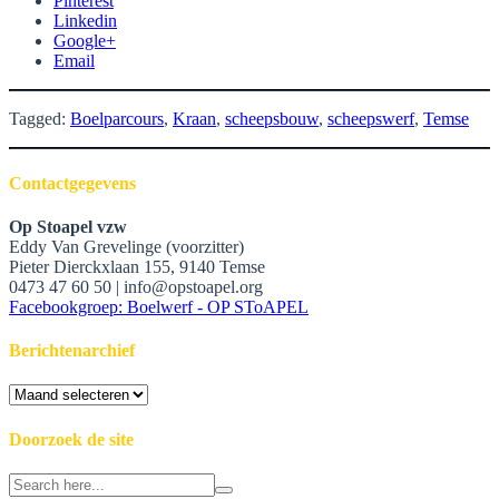
Pinterest
Linkedin
Google+
Email
Tagged:
Boelparcours
,
Kraan
,
scheepsbouw
,
scheepswerf
,
Temse
Contactgegevens
Op Stoapel vzw
Eddy Van Grevelinge (voorzitter)
Pieter Dierckxlaan 155, 9140 Temse
0473 47 60 50 | info@opstoapel.org
Facebookgroep: Boelwerf - OP SToAPEL
Berichtenarchief
Berichtenarchief
Doorzoek de site
Search