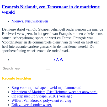
François Nielandt, een Temsenaar in de maritieme
wereld
Nieuws
,
Nieuwsbrieven
De nieuwsbrief van Op Stoapel behandelt onderwerpen die naar de
Boelwerf verwijzen. In het geval van François komen enkele items
samen: scheepsbouw, sport, de werf en Temse. François was
‘coördinateur’ in de commerciële dienst van de werf en heeft een
heel interessante carrière gemaakt in de maritieme wereld. De
sportbeoefening was/is zowat de rode draad…
A
A
A
Search
for:
Recente berichten
Zorg voor mijn schapen, weid mijn lammeren!
Marietiem of Maritiem, Riet Heirman weet het antwoord.
Op stap met Op Stoapel 2026 ( verslag )
Wilbert Van Broeck, polyvalent en vlug
Erik zit veelal onder water.