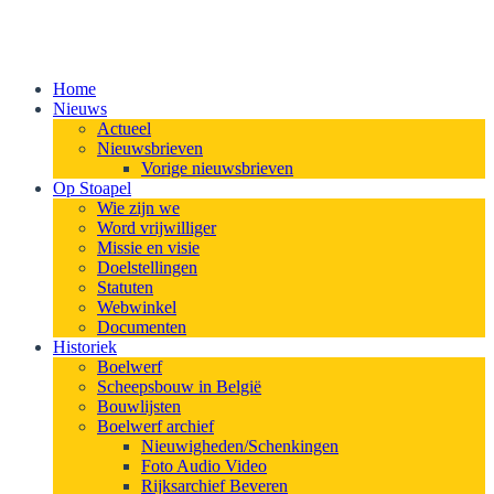
Home
Nieuws
Actueel
Nieuwsbrieven
Vorige nieuwsbrieven
Op Stoapel
Wie zijn we
Word vrijwilliger
Missie en visie
Doelstellingen
Statuten
Webwinkel
Documenten
Historiek
Boelwerf
Scheepsbouw in België
Bouwlijsten
Boelwerf archief
Nieuwigheden/Schenkingen
Foto Audio Video
Rijksarchief Beveren