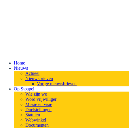
Home
Nieuws
Actueel
Nieuwsbrieven
Vorige nieuwsbrieven
Op Stoapel
Wie zijn we
Word vrijwilliger
Missie en visie
Doelstellingen
Statuten
Webwinkel
Documenten