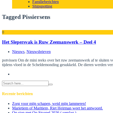
Familieberichten
Shipspotting
Tagged Pissiersens
0
Het Slepersvak is Ruw Zeemanswerk – Deel 4
Nieuws
,
Nieuwsbrieven
potvissen Om de mini reeks over het ruw zeemanswerk af te sluiten vol
tijdens vloed in de Scheldemonding gesukkeld. De dieren werden verr
Search
for:
Recente berichten
Zorg voor mijn schapen, weid mijn lammeren!
Marietiem of Maritiem, Riet Heirman weet het antwoord.
Op stap met Op Stoapel 2026 ( verslag )