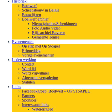
Historiek
Boelwerf
Scheepsbouw in België
Bouwlijsten
Boelwerf archief
Nieuwigheden/Schenkingen
Foto Audio Video
Rijksarchief Beveren
Gemeente Temse
Evenementen
Op stap met Op Stoapel
Erfgoeddag
Vorige evenementen
Leden werking
Contact
Word lid
Word vrijwilliger
Algemene vergadering
Statuten
Links
Facebookgroep: Boelwerf – OP SToAPEL
Partners
Sponsors
Interessante links
Watererfgoed