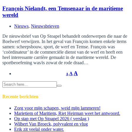
François Nielandt, een Temsenaar in de maritieme
wereld
Nieuws
,
Nieuwsbrieven
De nieuwsbrief van Op Stoapel behandelt onderwerpen die naar de
Boelwerf verwijzen. In het geval van François komen enkele items
samen: scheepsbouw, sport, de werf en Temse. François was
‘coördinateur’ in de commerciële dienst van de werf en heeft een
heel interessante carrière gemaakt in de maritieme wereld. De
sportbeoefening was/is zowat de rode draad…
A
A
A
Search
for:
Recente berichten
Zorg voor mijn schapen, weid mijn lammeren!
Marietiem of Maritiem, Riet Heirman weet het antwoord.
Op stap met Op Stoapel 2026 ( verslag )
Wilbert Van Broeck, polyvalent en vlug
Erik zit veelal onder water.