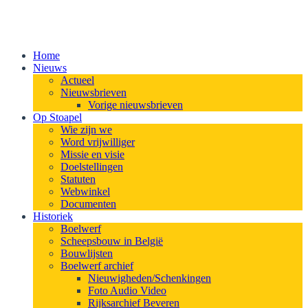
Home
Nieuws
Actueel
Nieuwsbrieven
Vorige nieuwsbrieven
Op Stoapel
Wie zijn we
Word vrijwilliger
Missie en visie
Doelstellingen
Statuten
Webwinkel
Documenten
Historiek
Boelwerf
Scheepsbouw in België
Bouwlijsten
Boelwerf archief
Nieuwigheden/Schenkingen
Foto Audio Video
Rijksarchief Beveren