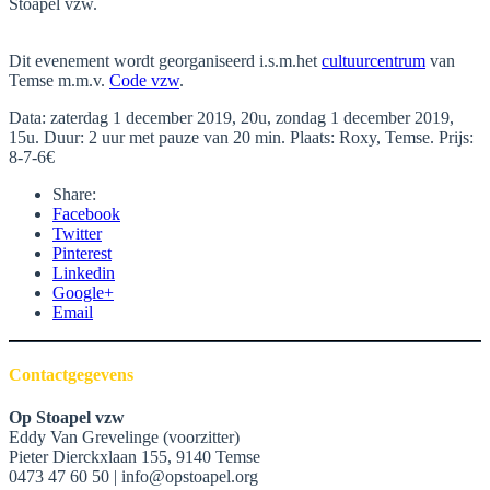
Stoapel vzw.
Dit evenement wordt georganiseerd i.s.m.het
cultuurcentrum
van
Temse m.m.v.
Code vzw
.
Data: zaterdag 1 december 2019, 20u, zondag 1 december 2019,
15u. Duur: 2 uur met pauze van 20 min. Plaats: Roxy, Temse. Prijs:
8-7-6€
Share:
Facebook
Twitter
Pinterest
Linkedin
Google+
Email
Contactgegevens
Op Stoapel vzw
Eddy Van Grevelinge (voorzitter)
Pieter Dierckxlaan 155, 9140 Temse
0473 47 60 50 | info@opstoapel.org