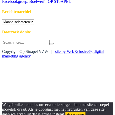
Facebookgroep: Boelwerf - OP SToAPEL
Berichtenarchief
Berichtenarchief
Doorzoek de site
Search
for:
Copyright Op Stoapel VZW |
site by WebXclusive®, digital
marketing agency
We gebruiken cookies om ervoor te zorgen dat onze site zo soepel
mogelijk draait. Als je doorgaat met het gebruiken van deze site,
gaan we ervan uit dat je ermee instemt.
Accepteren