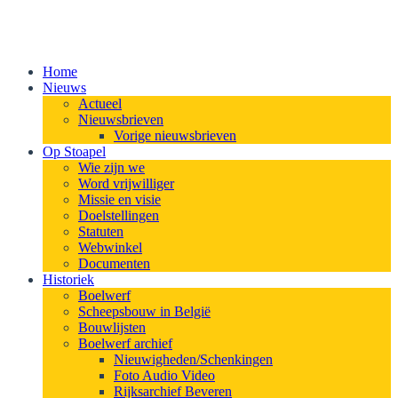
Home
Nieuws
Actueel
Nieuwsbrieven
Vorige nieuwsbrieven
Op Stoapel
Wie zijn we
Word vrijwilliger
Missie en visie
Doelstellingen
Statuten
Webwinkel
Documenten
Historiek
Boelwerf
Scheepsbouw in België
Bouwlijsten
Boelwerf archief
Nieuwigheden/Schenkingen
Foto Audio Video
Rijksarchief Beveren