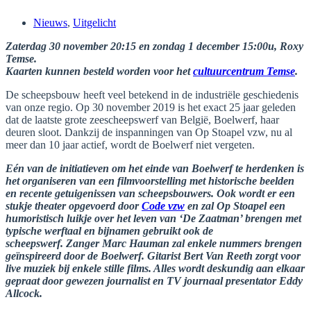
Nieuws
,
Uitgelicht
Zaterdag 30 november 20:15 en zondag 1 december 15:00u, Roxy
Temse.
Kaarten kunnen besteld worden voor het
cultuurcentrum Temse
.
De scheepsbouw heeft veel betekend in de industriële geschiedenis
van onze regio. Op 30 november 2019 is het exact 25 jaar geleden
dat de laatste grote zeescheepswerf van België, Boelwerf, haar
deuren sloot. Dankzij de inspanningen van Op Stoapel vzw, nu al
meer dan 10 jaar actief, wordt de Boelwerf niet vergeten.
Eén van de initiatieven om het einde van Boelwerf te herdenken is
het organiseren van een filmvoorstelling met historische beelden
en recente getuigenissen van scheepsbouwers. Ook wordt er een
stukje theater opgevoerd door
Code vzw
en zal Op Stoapel een
humoristisch luikje over het
leven van ‘De Zaatman’ brengen met
typische werftaal en bijnamen gebruikt
ook
de
scheepswerf. Zanger Marc Hauman zal enkele nummers brengen
geïnspireerd
door de Boelwerf. Gitarist Bert Van Reeth zorgt voor
live muziek bij enkele stille films. Alles wordt deskundig aan elkaar
gepraat door gewezen journalist en TV journaal presentator Eddy
Allcock.