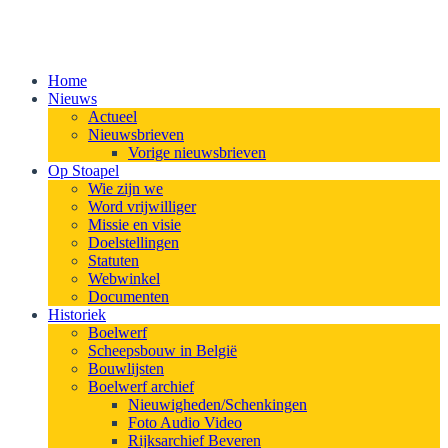
Home
Nieuws
Actueel
Nieuwsbrieven
Vorige nieuwsbrieven
Op Stoapel
Wie zijn we
Word vrijwilliger
Missie en visie
Doelstellingen
Statuten
Webwinkel
Documenten
Historiek
Boelwerf
Scheepsbouw in België
Bouwlijsten
Boelwerf archief
Nieuwigheden/Schenkingen
Foto Audio Video
Rijksarchief Beveren