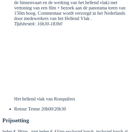
de binnenvaart en de werking van het hellend vlak) met
vertoning van een film + bezoek aan de panorama toren van
150m hoog. Commentaar wordt verzorgd in het Nederlands
door medewerkers van het Hellend Vlak .
Tijdsbestek: 16h30-183h0
Het hellend vlak van Ronquières
Retour Temse 20h00/20h30
Prijssetting
leden € 38/pp , niet leden € 43/pp exclusief lunch, inclusief lunch al