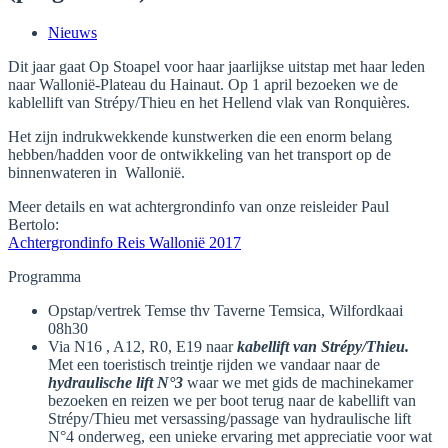
Nieuws
Dit jaar gaat Op Stoapel voor haar jaarlijkse uitstap met haar leden
naar Wallonië-Plateau du Hainaut. Op 1 april bezoeken we de
kablellift van Strépy/Thieu en het Hellend vlak van Ronquières.
Het zijn indrukwekkende kunstwerken die een enorm belang
hebben/hadden voor de ontwikkeling van het transport op de
binnenwateren in Wallonië.
Meer details en wat achtergrondinfo van onze reisleider Paul
Bertolo:
Achtergrondinfo Reis Wallonië 2017
Programma
Opstap/vertrek Temse thv Taverne Temsica, Wilfordkaai
08h30
Via N16 , A12, R0, E19 naar
kabellift van Strépy/Thieu.
Met een toeristisch treintje rijden we vandaar naar de
hydraulische lift N°3
waar we met gids de machinekamer
bezoeken en reizen we per boot terug naar de kabellift van
Strépy/Thieu met versassing/passage van hydraulische lift
N°4 onderweg, een unieke ervaring met appreciatie voor wat