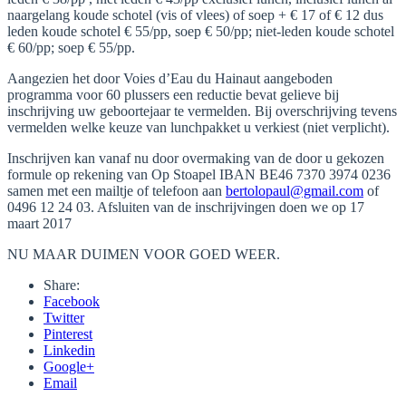
naargelang koude schotel (vis of vlees) of soep + € 17 of € 12 dus
leden koude schotel € 55/pp, soep € 50/pp; niet-leden koude schotel
€ 60/pp; soep € 55/pp.
Aangezien het door Voies d’Eau du Hainaut aangeboden
programma voor 60 plussers een reductie bevat gelieve bij
inschrijving uw geboortejaar te vermelden. Bij overschrijving tevens
vermelden welke keuze van lunchpakket u verkiest (niet verplicht).
Inschrijven kan vanaf nu door overmaking van de door u gekozen
formule op rekening van Op Stoapel IBAN BE46 7370 3974 0236
samen met een mailtje of telefoon aan
bertolopaul@gmail.com
of
0496 12 24 03. Afsluiten van de inschrijvingen doen we op 17
maart 2017
NU MAAR DUIMEN VOOR GOED WEER.
Share:
Facebook
Twitter
Pinterest
Linkedin
Google+
Email